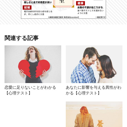
あわせて読みたい記事
関連する記事
【心理テスト】犬になったあなた、
どんな生活をしている？ 答えでわ
かる結婚願望
# おもしろ
# 金森藍加
# 心理テスト
# 結婚
恋愛に足りないことがわかる
あなたに影響を与える異性がわ
【心理テスト】
かる【心理テスト】