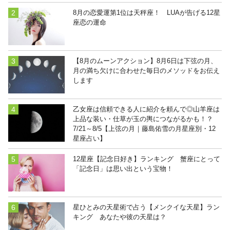
8月の恋愛運第1位は天秤座！ LUAが告げる12星
座恋の運命
【8月のムーンアクション】8月6日は下弦の月、
月の満ち欠けに合わせた毎日のメソッドをお伝え
します
乙女座は信頼できる人に紹介を頼んで◎山羊座は
上品な装い・仕草が玉の輿につながるかも！？
7/21～8/5【上弦の月｜藤島佑雪の月星座別・12
星座占い】
12星座【記念日好き】ランキング 蟹座にとって
「記念日」は思い出という宝物！
星ひとみの天星術で占う【メンクイな天星】ラン
キング あなたや彼の天星は？