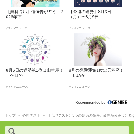
【無料占い】彌彌告が占う「2
【今週の運勢】8月3日
026年下...
（月）〜8月9日...
占いTVニュース
占いTVニュース
8月6日の運勢第1位は山羊座！
8月の恋愛運第1位は天秤座！
今日の...
LUAが...
占いTVニュース
占いTVニュース
Recommended by
トップ
心理テスト
【心理テスト】5つの結婚の条件、優先順位をつける