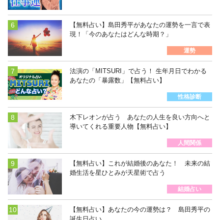
【無料占い】島田秀平があなたの運勢を一言で表
現！「今のあなたはどんな時期？」
運勢
法演の「MITSURI」で占う！ 生年月日でわかる
あなたの「暴露数」【無料占い】
性格診断
木下レオンが占う あなたの人生を良い方向へと
導いてくれる重要人物【無料占い】
人間関係
【無料占い】これが結婚後のあなた！ 未来の結
婚生活を星ひとみが天星術で占う
結婚占い
【無料占い】あなたの今の運勢は？ 島田秀平の
誕生日占い