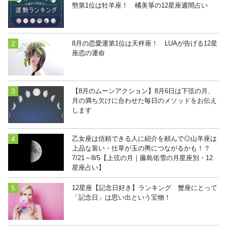
勢第1位は牡羊座！ 橘美箏の12星座週間占い
8月の恋愛運第1位は天秤座！ LUAが告げる12星
座恋の運命
【8月のムーンアクション】8月6日は下弦の月、
月の満ち欠けに合わせた毎日のメソッドをお伝え
します
乙女座は信頼できる人に紹介を頼んで◎山羊座は
上品な装い・仕草が玉の輿につながるかも！？
7/21～8/5【上弦の月｜藤島佑雪の月星座別・12
星座占い】
12星座【記念日好き】ランキング 蟹座にとって
「記念日」は思い出という宝物！