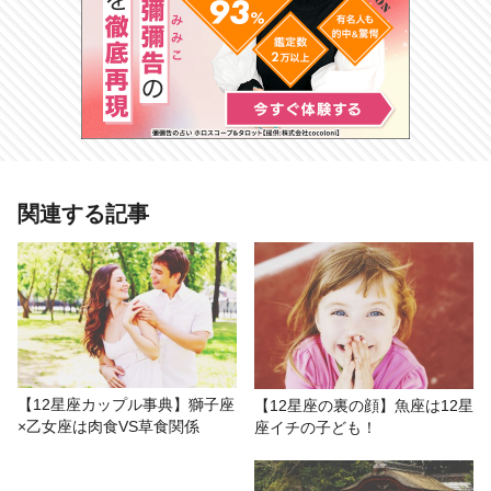
あわせて読みたい記事
関連する記事
12月24日に土星が射手座に移動 12
星座別【訪れる課題】牡牛座は人間
関係の整理！
# ありえ～る・ろどん
# おもしろ
# 今週の運勢
【12星座カップル事典】獅子座
【12星座の裏の顔】魚座は12星
×乙女座は肉食VS草食関係
座イチの子ども！
# 星座占い/星占い
# 運勢