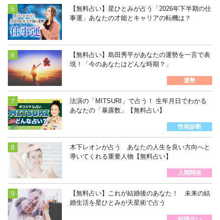
【無料占い】星ひとみが占う「2026年下半期の仕
事運」あなたの才能とキャリアの転機は？
【無料占い】島田秀平があなたの運勢を一言で表
現！「今のあなたはどんな時期？」
運勢
法演の「MITSURI」で占う！ 生年月日でわかる
あなたの「暴露数」【無料占い】
性格診断
木下レオンが占う あなたの人生を良い方向へと
導いてくれる重要人物【無料占い】
人間関係
【無料占い】これが結婚後のあなた！ 未来の結
婚生活を星ひとみが天星術で占う
結婚占い