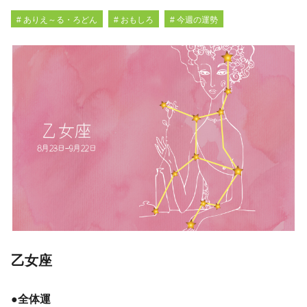
# ありえ～る・ろどん
# おもしろ
# 今週の運勢
乙女座
●全体運