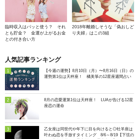
臨時収入はパッと使う？ それ
2018年離婚しそうな「偽おしど
とも貯金？ 金運が上がるお金
り夫婦」はこの3組
との付き合い方
人気記事ランキング
【今週の運勢】8月10日（月）〜8月16日（日）の
運勢第1位は天秤座！ 橘美箏の12星座週間占い
8月の恋愛運第1位は天秤座！ LUAが告げる12星
座恋の運命
乙女座は同世代や年下に目を向けると◎牡羊座は
叶わぬ恋を手放すタイミング 8/6～8/19【下弦の