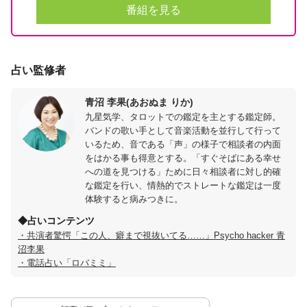
番組を見る
占い監修者
青沼 李果(あおぬま りか)
九星気学、タロットでの鑑定を主とする鑑定師。
バンドの歌い手として音楽活動を並行して行って
いるため、音である「声」の様子で相談者の内面
をはかる事も得意とする。「すぐそばにある幸せ
への道を見つける」ために日々相談者に対し的確
な鑑定を行い、情熱的でストレートな鑑定は一度
体験すると病みつきに。
◆占いコンテンツ
・共演者驚愕「この人、癖まで視抜いてる……」Psycho hacker 青
沼李果
・電話占い「ロバミミ」