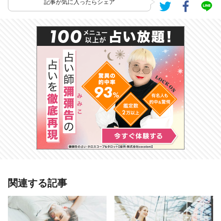
記事が気に入ったらシェア
関連する記事
# 開運
# ピタットTV
# AGARUTV