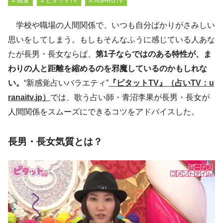
# 開運
# ピタットTV
# AGARUTV
学校や職場の人間関係で、いつも自分ばかりがさみしい
思いをしてしまう。もしもそんなふうに感じている人あな
たが長男・長女ならば、
第1子ならではのある特性が、ま
わりの人と距離を縮めるのを邪魔しているのかもしれな
い。
“新感覚占いバラエティ”
『ピタットTV』（占いTV：u
ranaitv.jp）
では、歌う占い師・青沼李果が長男・長女が
人間関係をスムーズにできるコツをアドバイスした。
長男・長女気質とは？