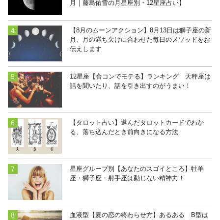
月｜藤島佑雪の月星座別・12星座占い】
【8月のムーンアクション】8月13日は獅子座の新
月、月の満ち欠けに合わせた毎日のメソッドをお
伝えします
12星座【合コンでモテる】ランキング 天秤座は
話を聞いたり、話を引き出すのがうまい！
【タロット占い】選んだタロットカードでわか
る、落ち込んだとき前向きになる方法
星座グループ別【あなたのスゴイところ】牡羊
座・獅子座・射手座は動じない精神力！
血液型【夏の恋の終わらせ方】あるある B型は