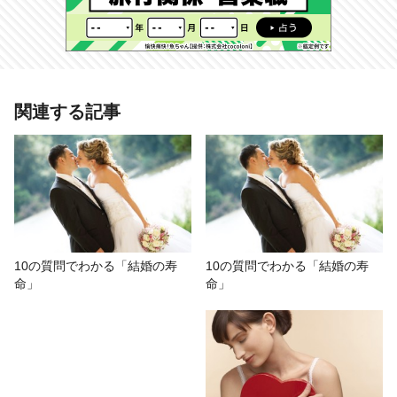
あわせて読みたい記事
関連する記事
【カラー診断】結婚式のお色直しド
レス、着たい色でわかる理想の結婚
生活
# おもしろ
# 婚活
# 紅たき
# 心理テスト
10の質問でわかる「結婚の寿
10の質問でわかる「結婚の寿
命」
命」
# 結婚