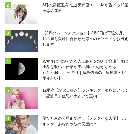
8月の恋愛運第1位は天秤座！ LUAが告げる12星
座恋の運命
【8月のムーンアクション】8月6日は下弦の月、
月の満ち欠けに合わせた毎日のメソッドをお伝え
します
乙女座は信頼できる人に紹介を頼んで◎山羊座は
上品な装い・仕草が玉の輿につながるかも！？
7/21～8/5【上弦の月｜藤島佑雪の月星座別・12
星座占い】
12星座【記念日好き】ランキング 蟹座にとって
「記念日」は思い出という宝物！
星ひとみの天星術で占う【メンクイな天星】ラン
キング あなたや彼の天星は？