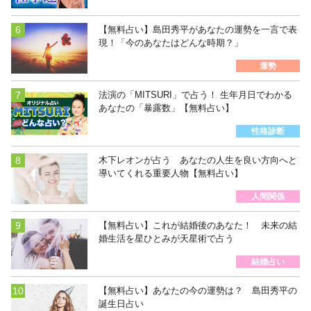
【無料占い】島田秀平があなたの運勢を一言で表
現！「今のあなたはどんな時期？」
運勢
法演の「MITSURI」で占う！ 生年月日でわかる
あなたの「暴露数」【無料占い】
性格診断
木下レオンが占う あなたの人生を良い方向へと
導いてくれる重要人物【無料占い】
人間関係
【無料占い】これが結婚後のあなた！ 未来の結
婚生活を星ひとみが天星術で占う
結婚占い
【無料占い】あなたの今の運勢は？ 島田秀平の
誕生日占い