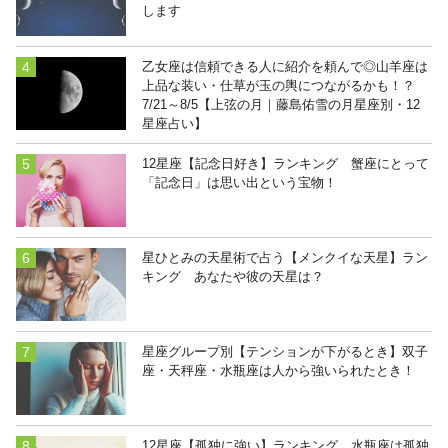
します
乙女座は信頼できる人に紹介を頼んで◎山羊座は
上品な装い・仕草が玉の輿につながるかも！？
7/21～8/5【上弦の月｜藤島佑雪の月星座別・12
星座占い】
12星座【記念日好き】ランキング 蟹座にとって
「記念日」は思い出という宝物！
星ひとみの天星術で占う【メンクイな天星】ラン
キング あなたや彼の天星は？
星座グループ別【テンションが下がるとき】双子
座・天秤座・水瓶座は人から強いられたとき！
12星座【孤独に強い】ランキング 水瓶座は孤独