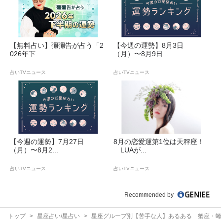
【無料占い】彌彌告が占う「2
【今週の運勢】8月3日
026年下...
（月）〜8月9日...
占いTVニュース
占いTVニュース
【今週の運勢】7月27日
8月の恋愛運第1位は天秤座！
（月）〜8月2...
LUAが...
占いTVニュース
占いTVニュース
Recommended by
トップ
星座占い/星占い
星座グループ別【苦手な人】あるある 蟹座・