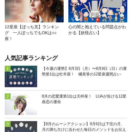
心の闇と抱えている問題点がわ
12星座【ぼっち充】ランキン
かる【妖怪占い】
グ 一人ぼっちでもOKは○○
座！
人気記事ランキング
【今週の運勢】8月3日（月）〜8月9日（日）の運
勢第1位は牡羊座！ 橘美箏の12星座週間占い
8月の恋愛運第1位は天秤座！ LUAが告げる12星
座恋の運命
【8月のムーンアクション】8月6日は下弦の月、
月の満ち欠けに合わせた毎日のメソッドをお伝え