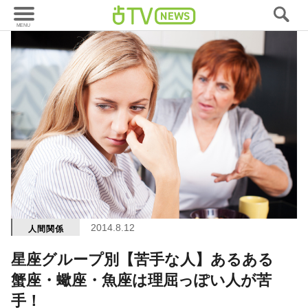
2014.8.12
人間関係
星座グループ別【苦手な人】あるある
蟹座・蠍座・魚座は理屈っぽい人が苦
手！