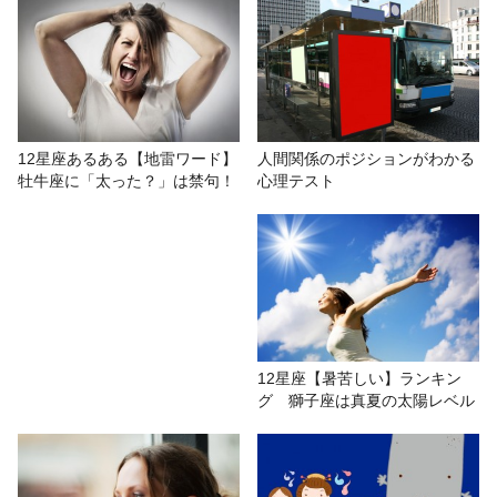
12星座【エンジェルパーソン】占
い 人生を大きく変える運命の相手
は誰？
# おもしろ
# 星座グループ別
# 高橋桐矢
人間関係のポジションがわかる
12星座あるある【地雷ワード】
心理テスト
牡牛座に「太った？」は禁句！
# 星座占い/星占い
# 人間関係
12星座【暑苦しい】ランキン
グ 獅子座は真夏の太陽レベル