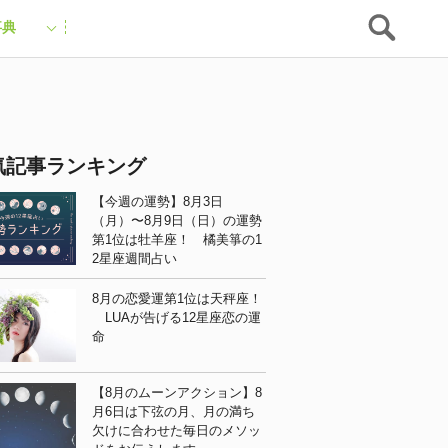
事典
気記事ランキング
【今週の運勢】8月3日
（月）〜8月9日（日）の運勢
第1位は牡羊座！ 橘美箏の1
2星座週間占い
8月の恋愛運第1位は天秤座！
LUAが告げる12星座恋の運
命
【8月のムーンアクション】8
月6日は下弦の月、月の満ち
欠けに合わせた毎日のメソッ