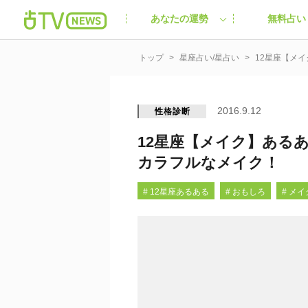
あなたの運勢
無料占い
トップ
星座占い/星占い
12星座【メ
2016.9.12
性格診断
12星座【メイク】ある
カラフルなメイク！
# 12星座あるある
# おもしろ
# メ