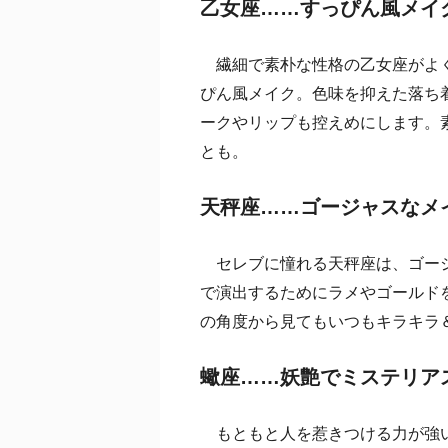
乙女座……すっぴん風メイ
繊細で素朴な性格の乙女座がよく
ぴん風メイク。色味を抑えた落ち
ークやリップも控えめにします。
とも。
天秤座……ゴージャスなメ
セレブに憧れる天秤座は、ゴージ
で演出するためにラメやゴールド
の角度から見てもいつもキラキラ
蠍座……妖艶でミステリア
もともと人を惹きつける力が強い