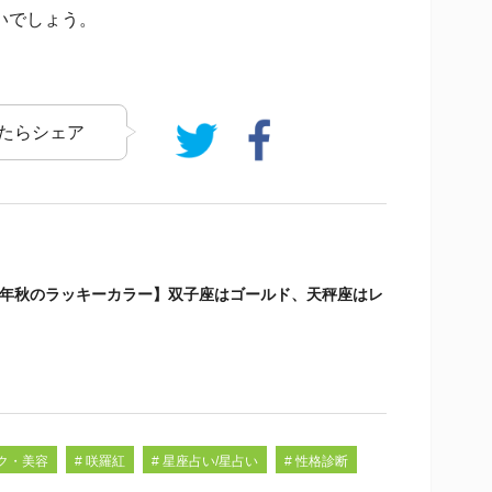
いでしょう。
たらシェア
16年秋のラッキーカラー】双子座はゴールド、天秤座はレ
イク・美容
# 咲羅紅
# 星座占い/星占い
# 性格診断