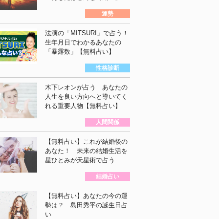
運勢
法演の「MITSURI」で占う！
生年月日でわかるあなたの
「暴露数」【無料占い】
性格診断
木下レオンが占う あなたの
人生を良い方向へと導いてく
れる重要人物【無料占い】
人間関係
【無料占い】これが結婚後の
あなた！ 未来の結婚生活を
星ひとみが天星術で占う
結婚占い
【無料占い】あなたの今の運
勢は？ 島田秀平の誕生日占
い