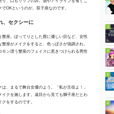
り、口もリップのみ。眉やアイラインを省くこ
クでOKというのが、双子座なのです。
れ、セクシーに
蟹座。ぽってりとした唇に優しい目など、女性
な蟹座がメイクをすると、色っぽさが強調され、
ロモン漂う蟹座のフェイスに惹きつけられる男性
は、まるで舞台女優のよう。「私が主役よ！」
メイクを施します。遠目から見ても獅子座だとわ
イクをするのです。