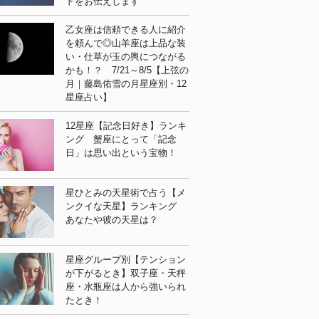
ドをお伝えします
乙女座は信頼できる人に紹介
を頼んで◎山羊座は上品な装
い・仕草が玉の輿につながる
かも！？ 7/21～8/5【上弦の
月｜藤島佑雪の月星座別・12
星座占い】
12星座【記念日好き】ランキ
ング 蟹座にとって「記念
日」は思い出という宝物！
星ひとみの天星術で占う【メ
ンクイな天星】ランキング
あなたや彼の天星は？
星座グループ別【テンション
が下がるとき】双子座・天秤
座・水瓶座は人から強いられ
たとき！