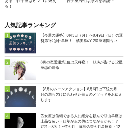
ある 牡牛座はビンゴに燃え
射手座男性は浮気を容認!?
る！
人気記事ランキング
【今週の運勢】8月3日（月）〜8月9日（日）の運
勢第1位は牡羊座！ 橘美箏の12星座週間占い
8月の恋愛運第1位は天秤座！ LUAが告げる12星
座恋の運命
【8月のムーンアクション】8月6日は下弦の月、
月の満ち欠けに合わせた毎日のメソッドをお伝え
します
乙女座は信頼できる人に紹介を頼んで◎山羊座は
上品な装い・仕草が玉の輿につながるかも！？
7/21～8/5【上弦の月｜藤島佑雪の月星座別・12