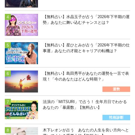
【無料占い】水晶玉子が占う「2026年下半期の運
勢」あなたに舞い込むチャンスとは？
【無料占い】星ひとみが占う「2026年下半期の仕
事運」あなたの才能とキャリアの転機は？
【無料占い】島田秀平があなたの運勢を一言で表
現！「今のあなたはどんな時期？」
運勢
法演の「MITSURI」で占う！ 生年月日でわかる
あなたの「暴露数」【無料占い】
性格診断
木下レオンが占う あなたの人生を良い方向へと