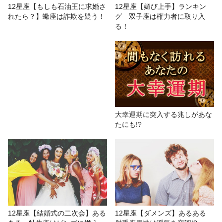
12星座【もしも石油王に求婚さ
12星座【媚び上手】ランキン
れたら？】蠍座は詐欺を疑う！
グ 双子座は権力者に取り入
る！
大幸運期に突入する兆しがあな
たにも!?
12星座【結婚式の二次会】ある
12星座【ダメンズ】あるある