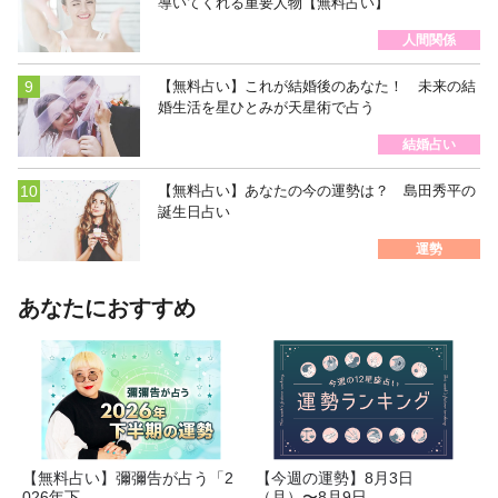
導いてくれる重要人物【無料占い】
人間関係
【無料占い】これが結婚後のあなた！ 未来の結
婚生活を星ひとみが天星術で占う
結婚占い
【無料占い】あなたの今の運勢は？ 島田秀平の
誕生日占い
運勢
あなたにおすすめ
【無料占い】彌彌告が占う「2
【今週の運勢】8月3日
026年下...
（月）〜8月9日...