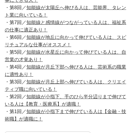
事にできる人！
・第8回／
知能線が太陽丘へ伸びる人は、芸能界、タレン
ト業に向いている！
・第7回／
知能線と感情線がつながっている人は、福祉系
の仕事に適正あり！
・第6回／
知能線が地丘に向かって伸びている人は、スピ
リチュアルな仕事がオススメ！
・第5回／
知能線が水星丘に向かって伸びている人は、自
営業の才覚あり！
・第4回／
知能線が月丘下部へ伸びる人は、芸術系の職業
に適性あり！
・第3回／
知能線が月丘上部へ伸びている人は、クリエイ
ティブ職に向いている！
・第2回／
知能線が小指下、手のひら半分辺りまで伸びて
いる人は【教育・医療系】が適職！
・第1回／
知能線が小指下まで伸びている人は【金融・技
術職】が適職に！