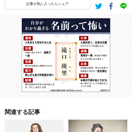
記事が気に入ったらシェア
関連する記事
# おもしろ
# 夏川リエ
# 才能手相
# 手相占い
# 仕事運