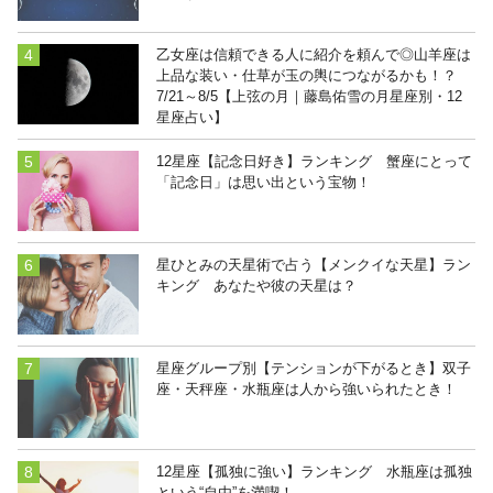
乙女座は信頼できる人に紹介を頼んで◎山羊座は
上品な装い・仕草が玉の輿につながるかも！？
7/21～8/5【上弦の月｜藤島佑雪の月星座別・12
星座占い】
12星座【記念日好き】ランキング 蟹座にとって
「記念日」は思い出という宝物！
星ひとみの天星術で占う【メンクイな天星】ラン
キング あなたや彼の天星は？
星座グループ別【テンションが下がるとき】双子
座・天秤座・水瓶座は人から強いられたとき！
12星座【孤独に強い】ランキング 水瓶座は孤独
という“自由”を満喫！