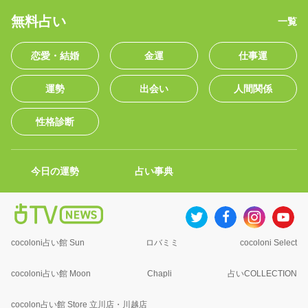
無料占い
一覧
恋愛・結婚
金運
仕事運
運勢
出会い
人間関係
性格診断
今日の運勢
占い事典
cocoloni占い館 Sun
ロバミミ
cocoloni Select
cocoloni占い館 Moon
Chapli
占いCOLLECTION
cocolon占い館 Store 立川店・川越店