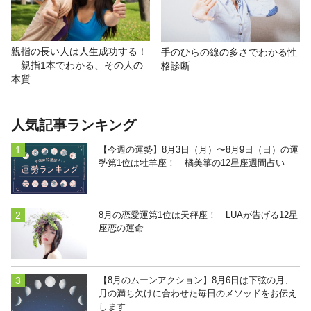
親指の長い人は人生成功する！
手のひらの線の多さでわかる性
親指1本でわかる、その人の
格診断
本質
人気記事ランキング
【今週の運勢】8月3日（月）〜8月9日（日）の運
勢第1位は牡羊座！ 橘美箏の12星座週間占い
8月の恋愛運第1位は天秤座！ LUAが告げる12星
座恋の運命
【8月のムーンアクション】8月6日は下弦の月、
月の満ち欠けに合わせた毎日のメソッドをお伝え
します