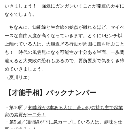
いきましょう！ 強気にガンガンいくことが開運のカギに
なるでしょう。
ちなみに、知能線と生命線の始点が離れるほど、マイペ
ースな自由人度が高くなっていきます。とくに1センチ以
上離れている人は、大胆過ぎる行動が周囲に嵐を呼ぶこと
も！ 時代の風雲児になる可能性が十分ある半面、一歩間
違えると大失敗の恐れもあるので、要所要所で気を引き締
めていきましょう。
（夏川リエ）
【才能手相】バックナンバー
・第10回／
知能線が2本ある人は、高いIQの持ち主で起業
家の素質が十二分！
・第9回／
知能線が下に急カーブしている人は、趣味を仕