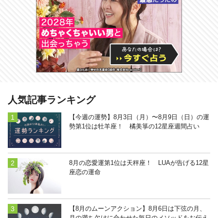
人気記事ランキング
# smartnews
【今週の運勢】8月3日（月）〜8月9日（日）の運
勢第1位は牡羊座！ 橘美箏の12星座週間占い
8月の恋愛運第1位は天秤座！ LUAが告げる12星
座恋の運命
【8月のムーンアクション】8月6日は下弦の月、
月の満ち欠けに合わせた毎日のメソッドをお伝え