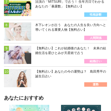
法演の「MITSURI」で占う！ 生年月日でわかる
あなたの「暴露数」【無料占い】
性格診断
木下レオンが占う あなたの人生を良い方向へと
導いてくれる重要人物【無料占い】
人間関係
【無料占い】これが結婚後のあなた！ 未来の結
婚生活を星ひとみが天星術で占う
結婚占い
【無料占い】あなたの今の運勢は？ 島田秀平の
誕生日占い
運勢
あなたにおすすめ