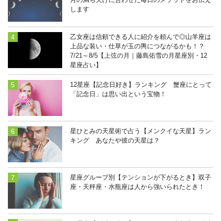
します
乙女座は信頼できる人に紹介を頼んで◎山羊座は
上品な装い・仕草が玉の輿につながるかも！？
7/21～8/5【上弦の月｜藤島佑雪の月星座別・12
星座占い】
12星座【記念日好き】ランキング 蟹座にとって
「記念日」は思い出という宝物！
星ひとみの天星術で占う【メンクイな天星】ラン
キング あなたや彼の天星は？
星座グループ別【テンションが下がるとき】双子
座・天秤座・水瓶座は人から強いられたとき！