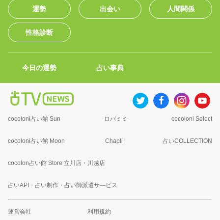
運勢
出会い
人間関係
性格診断
今日の運勢
占い事典
cocoloni占い館 Sun
ロバミミ
cocoloni Select
cocoloni占い館 Moon
Chapli
占いCOLLECTION
cocolon占い館 Store 立川店・川越店
占いAPI・占い制作・占い師派遣サ―ビス
運営会社
利用規約