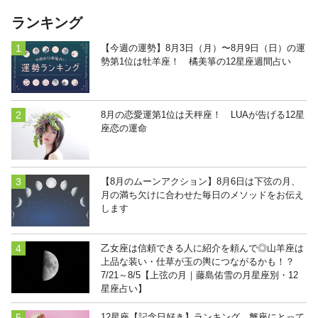
ランキング
【今週の運勢】8月3日（月）〜8月9日（日）の運
勢第1位は牡羊座！ 橘美箏の12星座週間占い
8月の恋愛運第1位は天秤座！ LUAが告げる12星
座恋の運命
【8月のムーンアクション】8月6日は下弦の月、
月の満ち欠けに合わせた毎日のメソッドをお伝え
します
乙女座は信頼できる人に紹介を頼んで◎山羊座は
上品な装い・仕草が玉の輿につながるかも！？
7/21～8/5【上弦の月｜藤島佑雪の月星座別・12
星座占い】
12星座【記念日好き】ランキング 蟹座にとって