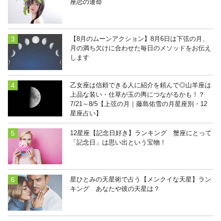
座恋の運命
【8月のムーンアクション】8月6日は下弦の月、
月の満ち欠けに合わせた毎日のメソッドをお伝え
します
乙女座は信頼できる人に紹介を頼んで◎山羊座は
上品な装い・仕草が玉の輿につながるかも！？
7/21～8/5【上弦の月｜藤島佑雪の月星座別・12
星座占い】
12星座【記念日好き】ランキング 蟹座にとって
「記念日」は思い出という宝物！
星ひとみの天星術で占う【メンクイな天星】ラン
キング あなたや彼の天星は？