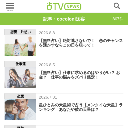
記事・cocoloni送客
867件
恋愛 片想い
2026.8.8
【無料占い】絶対逃さないで！ 恋のチャンス
を活かすならこの日を狙って！
仕事運
2026.8.5
【無料占い】仕事に求めるのはやりがい？ お
金？ 仕事の悩みをズバリ鑑定！
恋愛
2026.7.31
星ひとみの天星術で占う【メンクイな天星】ラ
ンキング あなたや彼の天星は？