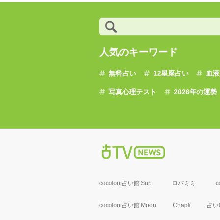
人気のキーワード
無料占い
12星座占い
血液
写真心理テスト
2026年の運勢
cocoloni占い館 Sun
ロバミミ
c
cocoloni占い館 Moon
Chapli
占いC