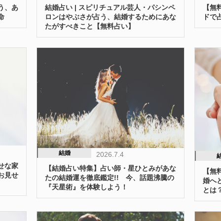
う、あ
結婚占い | スピリチュアル芸人・パシンペ
【無
命
ロンはやぶさが占う、結婚するためにあな
ドで
たがすべきこと【無料占い】
結婚
2026.7.4
せな家
【結婚占い特集】占い師・星ひとみがあな
【無
お見せ
たの結婚運を徹底鑑定!! 今、話題沸騰の
婚へ
『天星術』を体験しよう！
とは