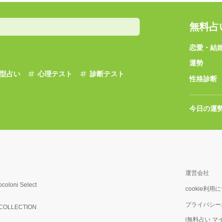
無料占
恋愛・結
運勢
型占い
心理テスト
診断テスト
性格診断
今日の運
運営会社
ocoloni Select
cookie利用
プライバシー
OLLECTION
i無料占い 