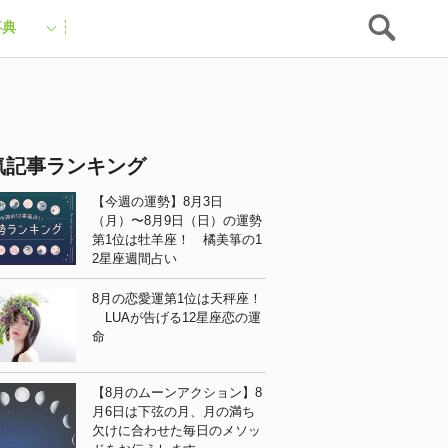
事典
気記事ランキング
【今週の運勢】8月3日
（月）〜8月9日（日）の運勢
第1位は牡羊座！ 橘美箏の1
2星座週間占い
8月の恋愛運第1位は天秤座！
LUAが告げる12星座恋の運
命
【8月のムーンアクション】8
月6日は下弦の月、月の満ち
欠けに合わせた毎日のメソッ