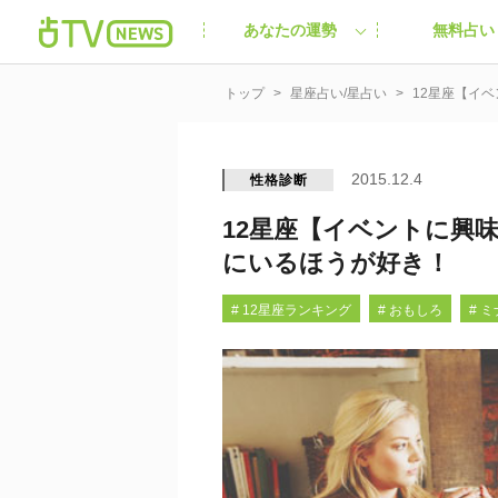
あなたの運勢
無料占い
トップ
星座占い/星占い
12星座【イ
2015.12.4
性格診断
12星座【イベントに興
にいるほうが好き！
# 12星座ランキング
# おもしろ
# 