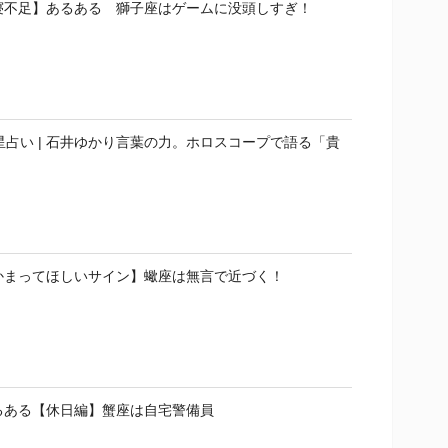
寝不足】あるある 獅子座はゲームに没頭しすぎ！
星占い | 石井ゆかり言葉の力。ホロスコープで語る「貴
」
かまってほしいサイン】蠍座は無言で近づく！
るある【休日編】蟹座は自宅警備員