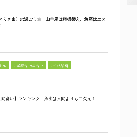
ひとりさま】の過ごし方 山羊座は模様替え、魚座はエス
！
ミナル
# 星座占い/星占い
# 性格診断
人間嫌い】ランキング 魚座は人間よりも二次元！