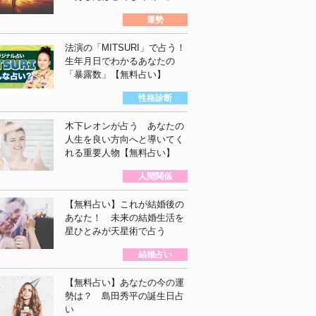
運勢
法演の「MITSURI」で占う！
生年月日でわかるあなたの
「暴露数」【無料占い】
性格診断
木下レオンが占う あなたの
人生を良い方向へと導いてく
れる重要人物【無料占い】
人間関係
【無料占い】これが結婚後の
あなた！ 未来の結婚生活を
星ひとみが天星術で占う
結婚占い
【無料占い】あなたの今の運
勢は？ 島田秀平の誕生日占
い