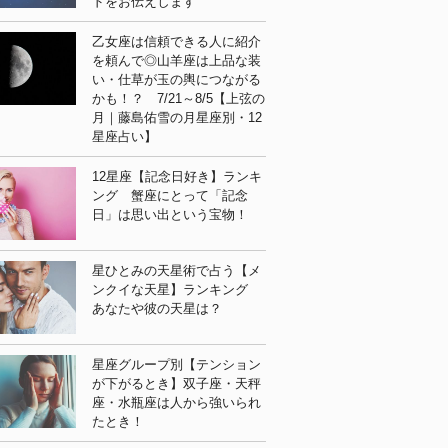
ドをお伝えします
乙女座は信頼できる人に紹介
を頼んで◎山羊座は上品な装
い・仕草が玉の輿につながる
かも！？ 7/21～8/5【上弦の
月｜藤島佑雪の月星座別・12
星座占い】
12星座【記念日好き】ランキ
ング 蟹座にとって「記念
日」は思い出という宝物！
星ひとみの天星術で占う【メ
ンクイな天星】ランキング
あなたや彼の天星は？
星座グループ別【テンション
が下がるとき】双子座・天秤
座・水瓶座は人から強いられ
たとき！