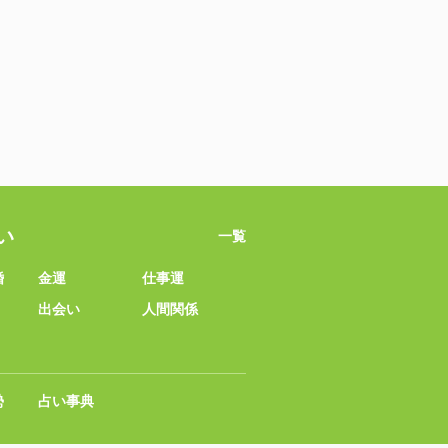
い
一覧
婚
金運
仕事運
出会い
人間関係
勢
占い事典