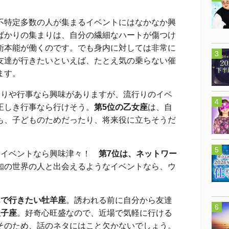
特定多数の人が集まるイベントにはなかなか興
ばかりの集まりは、自分の繊細なハートが傷つけ
衛本能が働くのです。でも身内に対しては非常に
友達が行きたいといえば、たとえ気の乗らない催
ます。
祭りや行事なら興味がありますが、流行りのイベ
正しき行事なら行けそう。
第5位の乙女座
は、自
も、子どものためだったり、将来役に立ちそうだ
なイベントなら興味津々！
第7位は、ネットワー
知の世界の人と出会えるようなイベントなら、ウ
んで行きたい牡羊座
。誘われる前に自分から友達
双子座
。好奇心旺盛なので、近場で気軽に行ける
そのため、話のネタにはこと欠かないでしょう。