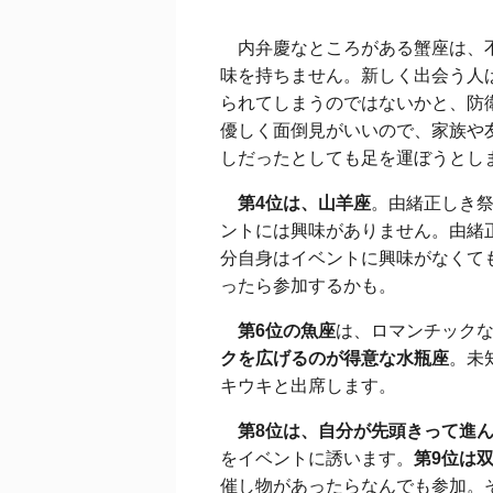
内弁慶なところがある蟹座は、不
味を持ちません。新しく出会う人
られてしまうのではないかと、防
優しく面倒見がいいので、家族や
しだったとしても足を運ぼうとし
第4位は、山羊座
。由緒正しき
ントには興味がありません。由緒
分自身はイベントに興味がなくて
ったら参加するかも。
第6位の魚座
は、ロマンチック
クを広げるのが得意な水瓶座
。未
キウキと出席します。
第8位は、自分が先頭きって進
をイベントに誘います。
第9位は
催し物があったらなんでも参加。