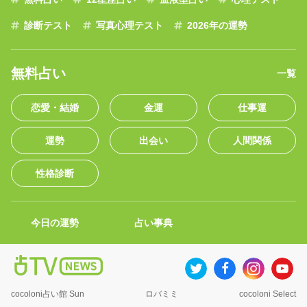
診断テスト
写真心理テスト
2026年の運勢
無料占い
一覧
恋愛・結婚
金運
仕事運
運勢
出会い
人間関係
性格診断
今日の運勢
占い事典
cocoloni占い館 Sun
ロバミミ
cocoloni Select