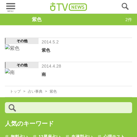
紫色
2件
その他
2014.5.2
紫色
その他
2014.4.28
南
トップ
占い事典
紫色
人気のキーワード
無料占い
12星座占い
血液型占い
心理テスト