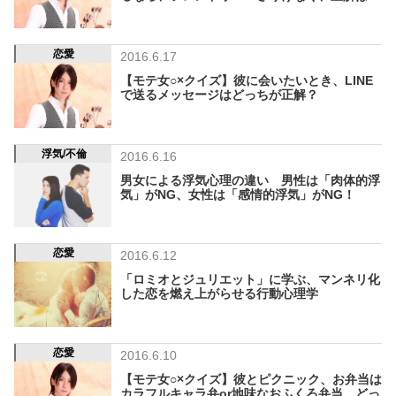
恋愛
2016.6.17
【モテ女○×クイズ】彼に会いたいとき、LINE
で送るメッセージはどっちが正解？
浮気/不倫
2016.6.16
男女による浮気心理の違い 男性は「肉体的浮
気」がNG、女性は「感情的浮気」がNG！
恋愛
2016.6.12
「ロミオとジュリエット」に学ぶ、マンネリ化
した恋を燃え上がらせる行動心理学
恋愛
2016.6.10
【モテ女○×クイズ】彼とピクニック、お弁当は
カラフルキャラ弁or地味なおふくろ弁当、どっ