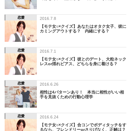
恋愛
2016.7.8
【モテ女○×クイズ】あなたはオタク女子、彼に
カミングアウトする？ 内緒にする？
恋愛
2016.7.1
【モテ女○×クイズ】彼とのデート、大粒ネック
レスor揺れピアス、どちらを身に着ける？
恋愛
2016.6.26
相性は4パターンあり！ 本当に相性がいい相
手を見抜くための行動心理学
恋愛
2016.6.24
【モテ女○×クイズ】合コンでボディタッチをす
るなら、フレンドリーorさりげなく、正解は？