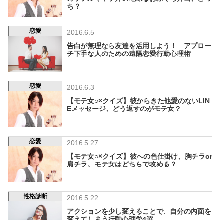
ち？
恋愛
2016.6.5
告白が無理なら友達を活用しよう！ アプロー
チ下手な人のための遠隔恋愛行動心理術
恋愛
2016.6.3
【モテ女○×クイズ】彼からきた他愛のないLIN
Eメッセージ、どう返すのがモテ女？
恋愛
2016.5.27
【モテ女○×クイズ】彼への色仕掛け、胸チラor
肩チラ、モテ女はどちらで攻める？
性格診断
2016.5.22
アクションを少し変えることで、自分の内面を
変えてしまう行動心理学4選