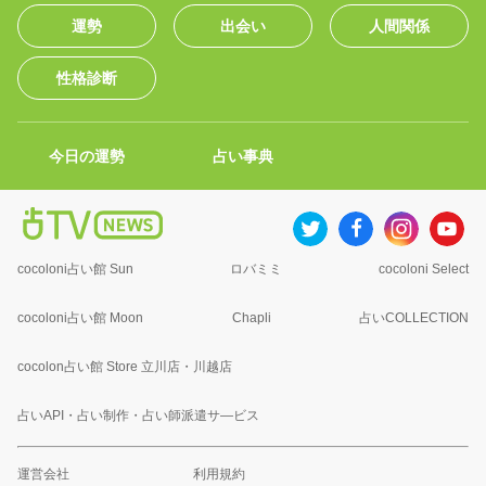
運勢
出会い
人間関係
性格診断
今日の運勢
占い事典
cocoloni占い館 Sun
ロバミミ
cocoloni Select
cocoloni占い館 Moon
Chapli
占いCOLLECTION
cocolon占い館 Store 立川店・川越店
占いAPI・占い制作・占い師派遣サ―ビス
運営会社
利用規約