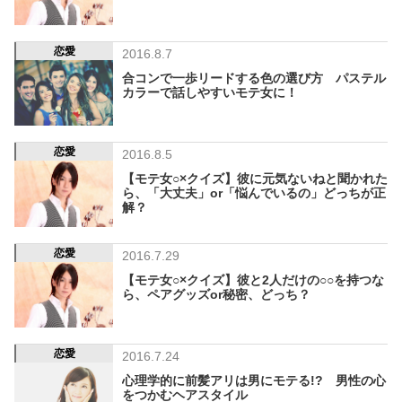
恋愛
2016.8.7
合コンで一歩リードする色の選び方 パステル
カラーで話しやすいモテ女に！
恋愛
2016.8.5
【モテ女○×クイズ】彼に元気ないねと聞かれた
ら、「大丈夫」or「悩んでいるの」どっちが正
解？
恋愛
2016.7.29
【モテ女○×クイズ】彼と2人だけの○○を持つな
ら、ペアグッズor秘密、どっち？
恋愛
2016.7.24
心理学的に前髪アリは男にモテる!? 男性の心
をつかむヘアスタイル