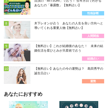
法演の「MITSURI」で占う！ 生年月日でわかる
あなたの「暴露数」【無料占い】
性格診断
木下レオンが占う あなたの人生を良い方向へと
導いてくれる重要人物【無料占い】
人間関係
【無料占い】これが結婚後のあなた！ 未来の結
婚生活を星ひとみが天星術で占う
結婚占い
【無料占い】あなたの今の運勢は？ 島田秀平の
誕生日占い
運勢
あなたにおすすめ