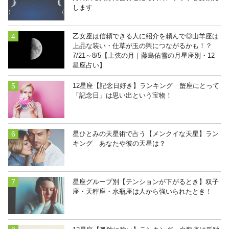
します
乙女座は信頼できる人に紹介を頼んで◎山羊座は
上品な装い・仕草が玉の輿につながるかも！？
7/21～8/5【上弦の月｜藤島佑雪の月星座別・12
星座占い】
12星座【記念日好き】ランキング 蟹座にとって
「記念日」は思い出という宝物！
星ひとみの天星術で占う【メンクイな天星】ラン
キング あなたや彼の天星は？
星座グループ別【テンションが下がるとき】双子
座・天秤座・水瓶座は人から強いられたとき！