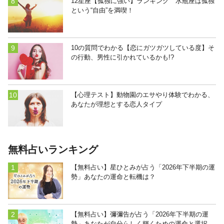
12星座【孤独に強い】ランキング 水瓶座は孤独
という“自由”を満喫！
10の質問でわかる【恋にガツガツしている度】そ
の行動、男性に引かれているかも!?
【心理テスト】動物園のエサやり体験でわかる、
あなたが理想とする恋人タイプ
無料占いランキング
【無料占い】星ひとみが占う「2026年下半期の運
勢」あなたの運命と転機は？
【無料占い】彌彌告が占う「2026年下半期の運
勢」あなたが自分らしく輝くための運命と選択