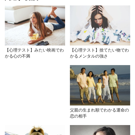
【心理テスト】バス待ちの行動でわ
かる、洗脳されやすさ
# おもしろ
# ゴールデンウィーク
# 人生・願い
【心理テスト】みたい映画でわ
【心理テスト】捨てたい物でわ
かる心の不満
かるメンタルの強さ
# 紅たき
# 心理テスト
# その他
父親の生まれ順でわかる運命の
恋の相手