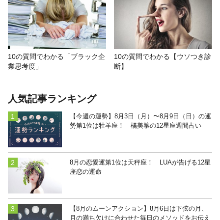
10の質問でわかる「ブラック企
10の質問でわかる【ウソつき診
業思考度」
断】
人気記事ランキング
【今週の運勢】8月3日（月）〜8月9日（日）の運
勢第1位は牡羊座！ 橘美箏の12星座週間占い
8月の恋愛運第1位は天秤座！ LUAが告げる12星
座恋の運命
【8月のムーンアクション】8月6日は下弦の月、
月の満ち欠けに合わせた毎日のメソッドをお伝え