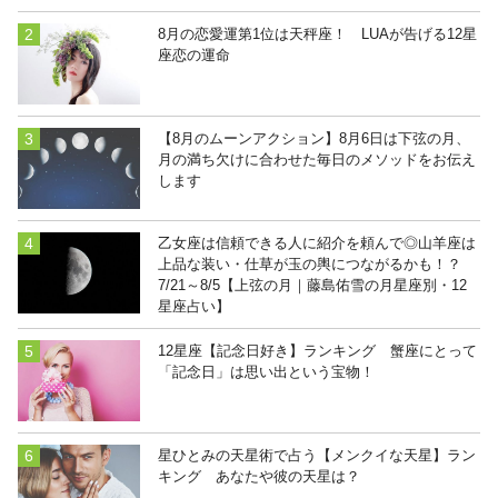
8月の恋愛運第1位は天秤座！ LUAが告げる12星
座恋の運命
【8月のムーンアクション】8月6日は下弦の月、
月の満ち欠けに合わせた毎日のメソッドをお伝え
します
乙女座は信頼できる人に紹介を頼んで◎山羊座は
上品な装い・仕草が玉の輿につながるかも！？
7/21～8/5【上弦の月｜藤島佑雪の月星座別・12
星座占い】
12星座【記念日好き】ランキング 蟹座にとって
「記念日」は思い出という宝物！
星ひとみの天星術で占う【メンクイな天星】ラン
キング あなたや彼の天星は？