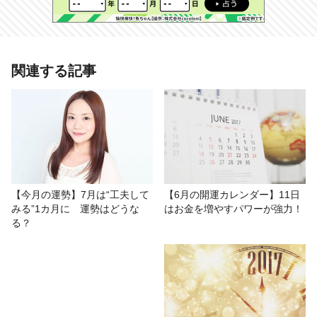
あわせて読みたい記事
関連する記事
【7月の開運カレンダー】7月19日か
ら「土用」入り、体調不良や金銭ト
ラブルに要注意！
# カラータロット
# 今月の運勢
# 祈優
# 開運
【今月の運勢】7月は“工夫して
【6月の開運カレンダー】11日
みる”1カ月に 運勢はどうな
はお金を増やすパワーが強力！
# その他
# 運勢
る？