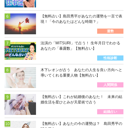
【無料占い】島田秀平があなたの運勢を一言で表
現！「今のあなたはどんな時期？」
運勢
法演の「MITSURI」で占う！ 生年月日でわかる
あなたの「暴露数」【無料占い】
性格診断
木下レオンが占う あなたの人生を良い方向へと
導いてくれる重要人物【無料占い】
人間関係
【無料占い】これが結婚後のあなた！ 未来の結
婚生活を星ひとみが天星術で占う
結婚占い
【無料占い】あなたの今の運勢は？ 島田秀平の